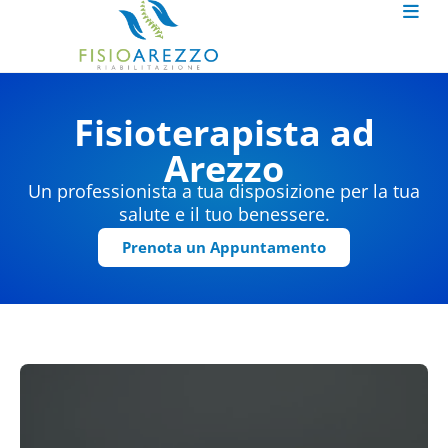
Fisioterapista ad
Arezzo
Un professionista a tua disposizione per la tua
salute e il tuo benessere.
Prenota un Appuntamento